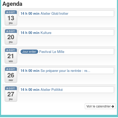
Agenda
AOÛT
14 h 00 min
Atelier Glob’trotter
13
jeu
AOÛT
14 h 00 min
Kulture
20
jeu
AOÛT
Festival Le Mille
Jour entier
21
ven
AOÛT
14 h 00 min
Se préparer pour la rentrée : re...
26
mer
AOÛT
14 h 00 min
Atelier Politiké
27
jeu
Voir le calendrier