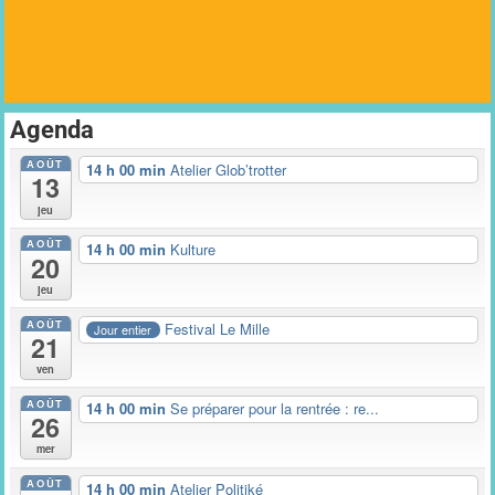
Agenda
AOÛT
14 h 00 min
Atelier Glob’trotter
13
jeu
AOÛT
14 h 00 min
Kulture
20
jeu
AOÛT
Festival Le Mille
Jour entier
21
ven
AOÛT
14 h 00 min
Se préparer pour la rentrée : re...
26
mer
AOÛT
14 h 00 min
Atelier Politiké