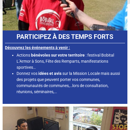
PARTICIPEZ À DES TEMPS FORTS
Découvrez les événements à venir :
Actions
bénévoles sur votre territoire
: festival Bobital
L’Armor à Sons, Fête des Remparts, manifestations
sportives…
Donnez vos
idées et avis
sur la Mission Locale mais aussi
des projets que peuvent porter vos communes,
communautés de communes,…lors de consultation,
réunions, séminaires,…