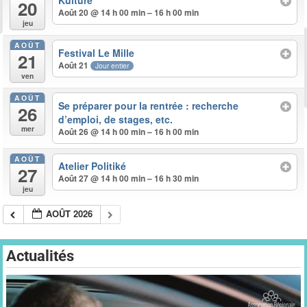
Kulture
20
Août 20 @ 14 h 00 min – 16 h 00 min
jeu
AOÛT
Festival Le Mille
21
Août 21
Jour entier
ven
AOÛT
Se préparer pour la rentrée : recherche
26
d’emploi, de stages, etc.
mer
Août 26 @ 14 h 00 min – 16 h 00 min
AOÛT
Atelier Politiké
27
Août 27 @ 14 h 00 min – 16 h 30 min
jeu
AOÛT 2026
Actualités