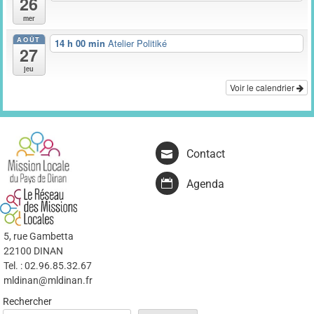
26
mer
AOÛT
14 h 00 min
Atelier Politiké
27
jeu
Voir le calendrier
Contact
Agenda
5, rue Gambetta
22100 DINAN
Tel. : 02.96.85.32.67
mldinan@mldinan.fr
Rechercher