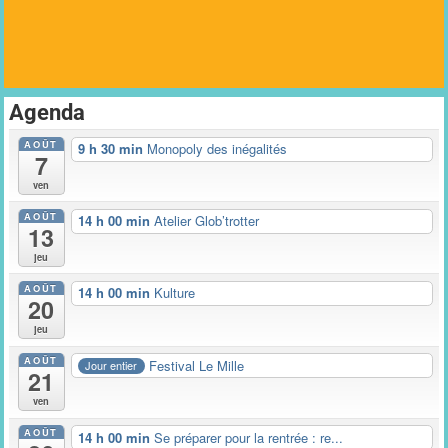
Agenda
AOÛT
9 h 30 min
Monopoly des inégalités
7
ven
AOÛT
14 h 00 min
Atelier Glob’trotter
13
jeu
AOÛT
14 h 00 min
Kulture
20
jeu
AOÛT
Festival Le Mille
Jour entier
21
ven
AOÛT
14 h 00 min
Se préparer pour la rentrée : re...