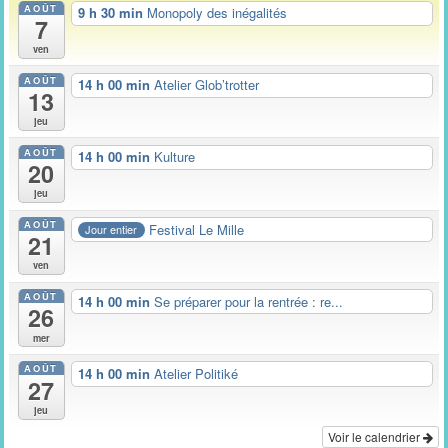
AOÛT
9 h 30 min
Monopoly des inégalités
7
ven
AOÛT
14 h 00 min
Atelier Glob’trotter
13
jeu
AOÛT
14 h 00 min
Kulture
20
jeu
AOÛT
Festival Le Mille
Jour entier
21
ven
AOÛT
14 h 00 min
Se préparer pour la rentrée : re...
26
mer
AOÛT
14 h 00 min
Atelier Politiké
27
jeu
Voir le calendrier